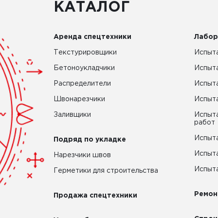
КАТАЛОГ
Аренда спецтехники
Лабор
Текстурировщики
Испыта
Бетоноукладчики
Испыт
Распределители
Испыта
Швонарезчики
Испыта
Заливщики
Испыта
работ
Испыта
Подряд по укладке
Испыта
Нарезчики швов
Испыта
Герметики для строительства
Ремон
Продажа спецтехники