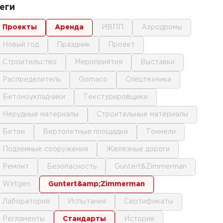
еги
проекты
аренда
ИВПП
аэродромы
новый год
праздник
проект
строительство
мероприятия
выставки
распределитель
gomaco
спецтехника
бетоноукладчики
текстурировщики
нерудные материалы
строительные материалы
бетон
вертолетные площадки
тоннели
подземные сооружения
железные дороги
ремонт
безопасность
Guntert&Zimmerman
Wirtgen
Guntert&amp;Zimmerman
лаборатория
испытания
сертификаты
регламенты
стандарты
история