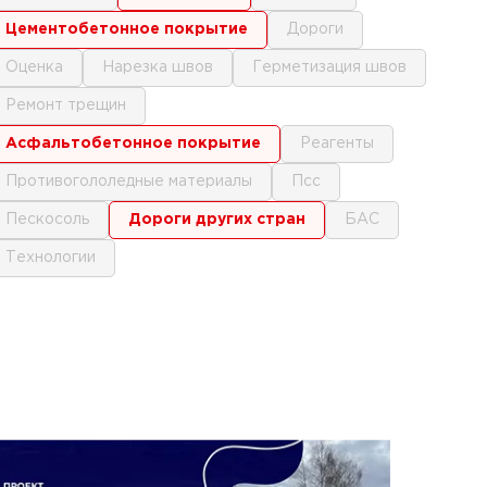
цементобетонное покрытие
дороги
оценка
нарезка швов
герметизация швов
ремонт трещин
асфальтобетонное покрытие
реагенты
противогололедные материалы
псс
пескосоль
дороги других стран
БАС
технологии