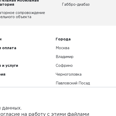
тельная мобильная
атория
Габбро-диабаз
аторное сопровождение
ельного объекта
и
Города
и оплата
Москва
Владимир
 и услуги
Софрино
рия
Черноголовка
Павловский Посад
Смотреть все города
я данных.
согласие на работу с этими файлами