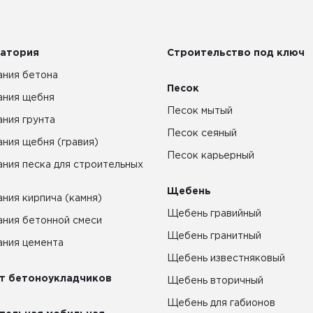
атория
Строительство под ключ
ния бетона
Песок
ания щебня
Песок мытый
ния грунта
Песок сеяный
ния щебня (гравия)
Песок карьерный
ния песка для строительных
Щебень
ния кирпича (камня)
Щебень гравийный
ния бетонной смеси
Щебень гранитный
ния цемента
Щебень известняковый
т бетоноукладчиков
Щебень вторичный
Щебень для габионов