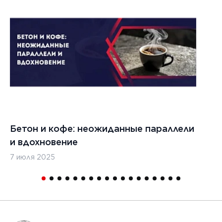
Бетон и кофе: неожиданные параллели
С
и вдохновение
с
7 июля 2025
16