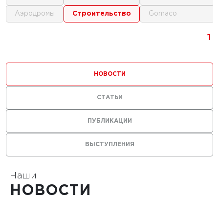
аэродромы
строительство
gomaco
1
1
1
1
НОВОСТИ
СТАТЬИ
ПУБЛИКАЦИИ
ВЫСТУПЛЕНИЯ
Наши
НОВОСТИ