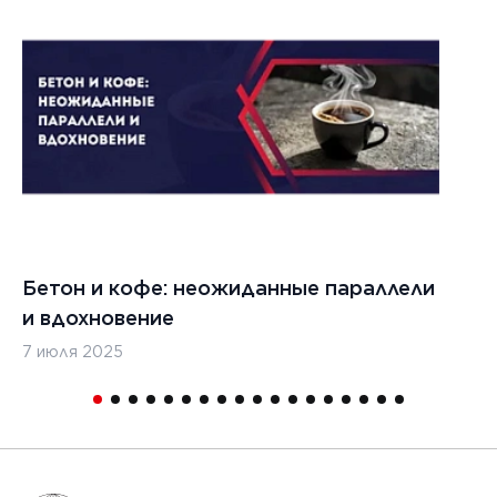
022 г.
льзовать
кладчики
ительства
изированных
, таких
дромы и
тные
Бетон и кофе: неожиданные параллели
С
и
и вдохновение
с
7 июля 2025
16
1