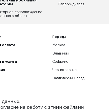
тельная мобильная
атория
Габбро-диабаз
аторное сопровождение
ельного объекта
и
Города
и оплата
Москва
Владимир
 и услуги
Софрино
рия
Черноголовка
Павловский Посад
Смотреть все города
я данных.
согласие на работу с этими файлами