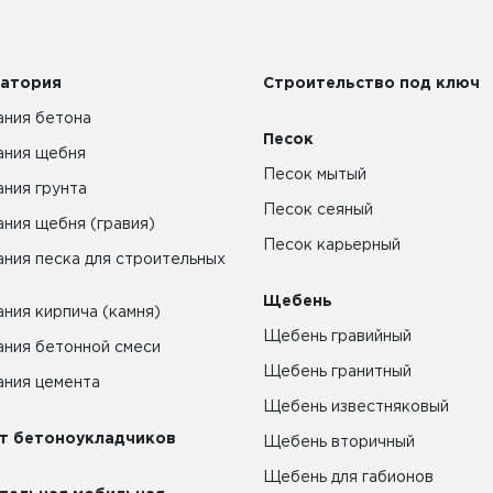
атория
Строительство под ключ
ния бетона
Песок
ания щебня
Песок мытый
ния грунта
Песок сеяный
ния щебня (гравия)
Песок карьерный
ния песка для строительных
Щебень
ния кирпича (камня)
Щебень гравийный
ния бетонной смеси
Щебень гранитный
ния цемента
Щебень известняковый
т бетоноукладчиков
Щебень вторичный
Щебень для габионов