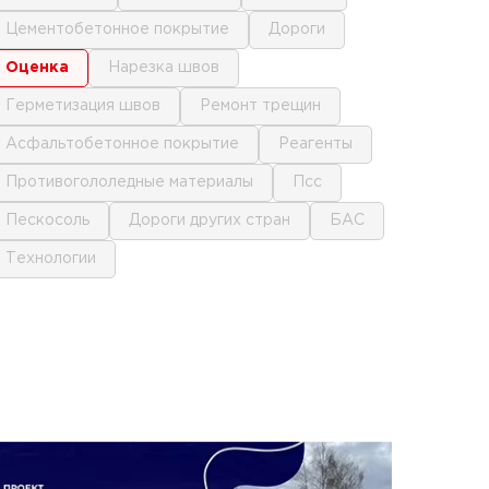
цементобетонное покрытие
дороги
оценка
нарезка швов
герметизация швов
ремонт трещин
асфальтобетонное покрытие
реагенты
противогололедные материалы
псс
пескосоль
дороги других стран
БАС
технологии