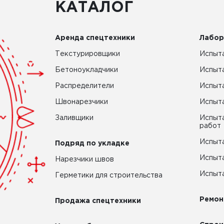
КАТАЛОГ
Аренда спецтехники
Лабор
Текстурировщики
Испыта
Бетоноукладчики
Испыт
Распределители
Испыта
Швонарезчики
Испыта
Заливщики
Испыта
работ
Испыта
Подряд по укладке
Испыта
Нарезчики швов
Испыта
Герметики для строительства
Ремон
Продажа спецтехники