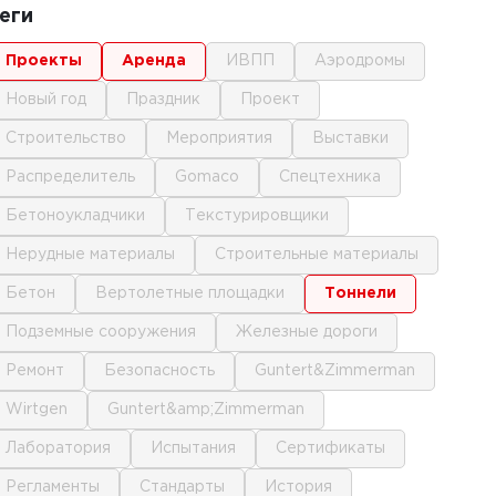
еги
проекты
аренда
ИВПП
аэродромы
новый год
праздник
проект
строительство
мероприятия
выставки
распределитель
gomaco
спецтехника
бетоноукладчики
текстурировщики
нерудные материалы
строительные материалы
бетон
вертолетные площадки
тоннели
подземные сооружения
железные дороги
ремонт
безопасность
Guntert&Zimmerman
Wirtgen
Guntert&amp;Zimmerman
лаборатория
испытания
сертификаты
регламенты
стандарты
история