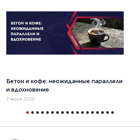
Бетон и кофе: неожиданные параллели
С
и вдохновение
с
7 июля 2025
16