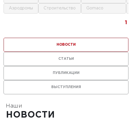
аэродромы
строительство
gomaco
1
1
1
1
НОВОСТИ
СТАТЬИ
ПУБЛИКАЦИИ
ВЫСТУПЛЕНИЯ
Наши
НОВОСТИ