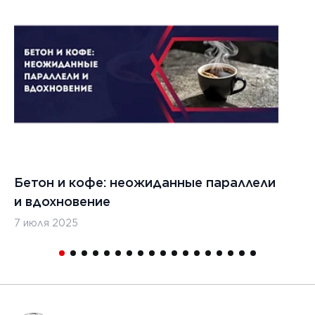
Бетон и кофе: неожиданные параллели
С
и вдохновение
с
7 июля 2025
16