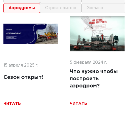
аэродромы
строительство
gomaco
1
1
г.
9 августа 2026 г.
ика для
Ожидаем
и
поступления
ьства
5 февраля 2024 г.
новейшей техники
15 апреля 2025 г.
мов
Что нужно чтобы
городского типа:
Сезон открыт!
построить
бетоноукладчик
аэродром?
Commander III от
GOMACO
ЧИТАТЬ
ЧИТАТЬ
ЧИТАТЬ