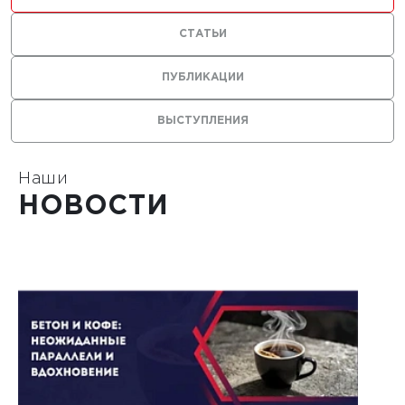
СТАТЬИ
ики перед
й
ПУБЛИКАЦИИ
ВЫСТУПЛЕНИЯ
Наши
1
2
3
4
НОВОСТИ