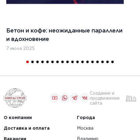
Бетон и кофе: неожиданные параллели
С
и вдохновение
с
7 июля 2025
16
Создание и
продвижение
сайта
О компании
Города
Доставка и оплата
Москва
Вакансии
Владимир