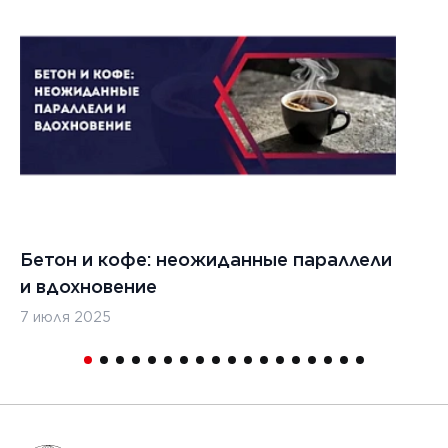
Бетон и кофе: неожиданные параллели
С
и вдохновение
с
7 июля 2025
16