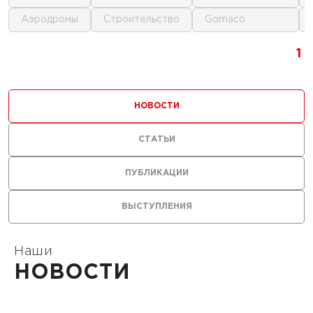
аэродромы
строительство
gomaco
1
1
1
1
НОВОСТИ
СТАТЬИ
ПУБЛИКАЦИИ
ВЫСТУПЛЕНИЯ
Наши
НОВОСТИ