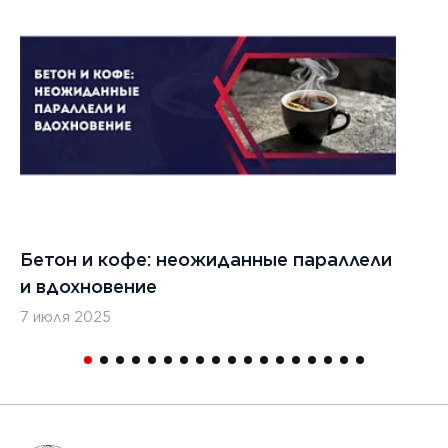
Бетон и кофе: неожиданные параллели
С
и вдохновение
с
7 июля 2025
16