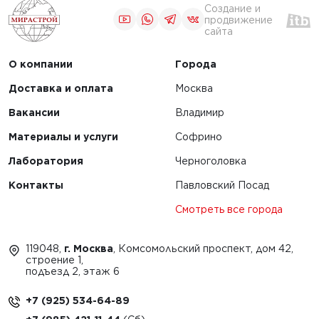
ества
Создание и
вания
продвижение
сайта
изированных
кладчиков
О компании
Города
ительства
х дорог
Доставка и оплата
Москва
Вакансии
Владимир
Материалы и услуги
Софрино
Лаборатория
Черноголовка
Контакты
Павловский Посад
1
Смотреть все города
119048,
г. Москва
, Комсомольский проспект, дом 42,
строение 1,
подъезд 2, этаж 6
+7 (925) 534-64-89