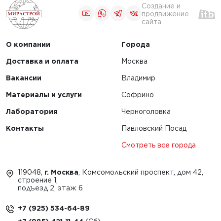
ества
Создание и
вания
продвижение
сайта
изированных
кладчиков
О компании
Города
ительства
х дорог
Доставка и оплата
Москва
Вакансии
Владимир
Материалы и услуги
Софрино
Лаборатория
Черноголовка
Контакты
Павловский Посад
1
Смотреть все города
119048,
г. Москва
, Комсомольский проспект, дом 42,
строение 1,
подъезд 2, этаж 6
+7 (925) 534-64-89