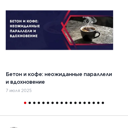
1
Бетон и кофе: неожиданные параллели
С
и вдохновение
с
7 июля 2025
16