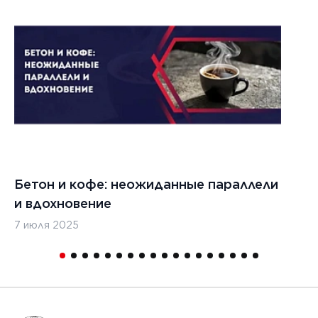
022 г.
льзовать
кладчики
ительства
изированных
, таких
дромы и
тные
Бетон и кофе: неожиданные параллели
С
и
и вдохновение
с
7 июля 2025
16
1