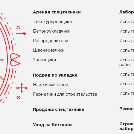
Аренда спецтехники
Лабор
Текстурировщики
Испыта
Бетоноукладчики
Испыт
Распределители
Испыта
Швонарезчики
Испыта
Заливщики
Испыта
работ
Испыта
Подряд по укладке
Испыта
Нарезчики швов
Испыта
Герметики для строительства
Ремон
Продажа спецтехники
Строи
Уход за бетоном
лабор