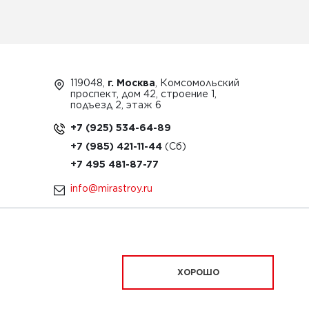
119048,
г. Москва
, Комсомольский
проспект, дом 42, строение 1,
подъезд 2, этаж 6
+7 (925) 534-64-89
+7 (985) 421-11-44
+7 495 481-87-77
info@mirastroy.ru
ЗАКАЗАТЬ ТЕХНИКУ
ХОРОШО
ационный характер и ни при каких условиях
офертой, определяемой положениями Статьи 437