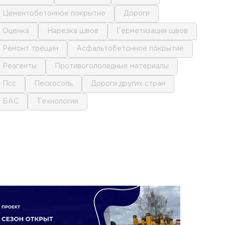
цементобетонное покрытие
дороги
оценка
нарезка швов
герметизация швов
ремонт трещин
асфальтобетонное покрытие
реагенты
противогололедные материалы
псс
пескосоль
дороги других стран
БАС
технологии