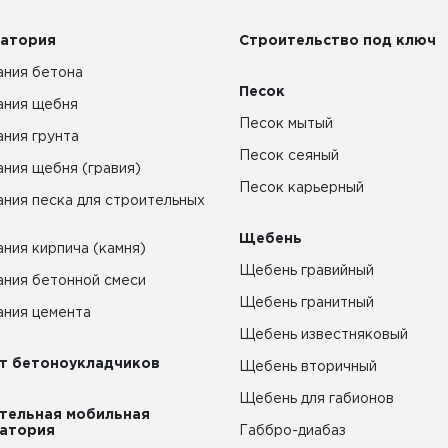
атория
Строительство под ключ
ния бетона
Песок
ания щебня
Песок мытый
ния грунта
Песок сеяный
ния щебня (гравия)
Песок карьерный
ния песка для строительных
Щебень
ния кирпича (камня)
Щебень гравийный
ния бетонной смеси
Щебень гранитный
ния цемента
Щебень известняковый
т бетоноукладчиков
Щебень вторичный
Щебень для габионов
тельная мобильная
атория
Габбро-диабаз