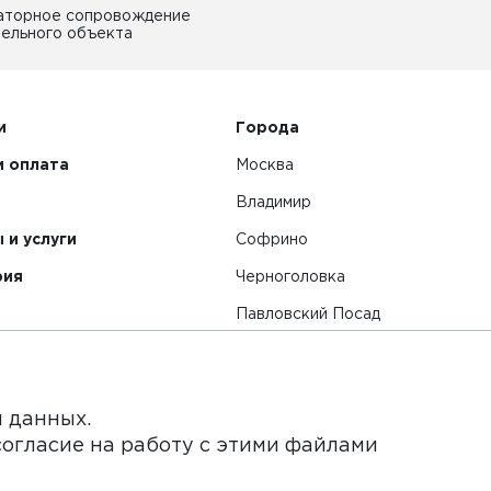
аторное сопровождение
ельного объекта
и
Города
и оплата
Москва
Владимир
 и услуги
Софрино
рия
Черноголовка
Павловский Посад
Смотреть все города
я данных.
согласие на работу с этими файлами
нет-сайт и его содержимое носит исключительно информ
ьи и цены, размещенные на сайте, не является публичной 