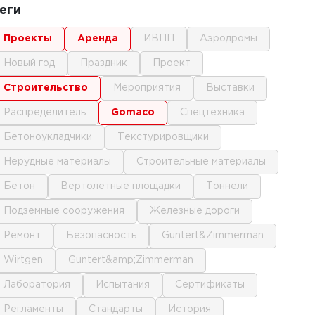
еги
проекты
аренда
ИВПП
аэродромы
новый год
праздник
проект
строительство
мероприятия
выставки
распределитель
gomaco
спецтехника
бетоноукладчики
текстурировщики
нерудные материалы
строительные материалы
бетон
вертолетные площадки
тоннели
подземные сооружения
железные дороги
ремонт
безопасность
Guntert&Zimmerman
Wirtgen
Guntert&amp;Zimmerman
лаборатория
испытания
сертификаты
регламенты
стандарты
история