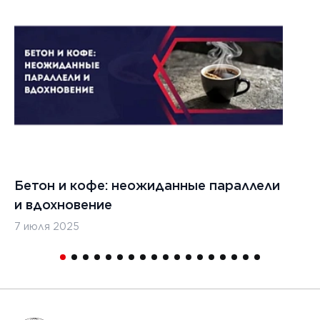
1
Бетон и кофе: неожиданные параллели
С
и вдохновение
с
7 июля 2025
16