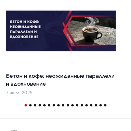
1
Бетон и кофе: неожиданные параллели
С
и вдохновение
с
7 июля 2025
16