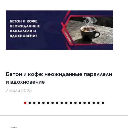
022 г.
льзовать
кладчики
ительства
изированных
, таких
дромы и
тные
Бетон и кофе: неожиданные параллели
С
и
и вдохновение
с
7 июля 2025
16
1