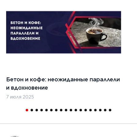
022 г.
льзовать
кладчики
ительства
изированных
, таких
дромы и
тные
Бетон и кофе: неожиданные параллели
С
и
и вдохновение
с
7 июля 2025
16
1