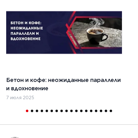
1
Бетон и кофе: неожиданные параллели
С
и вдохновение
с
7 июля 2025
16