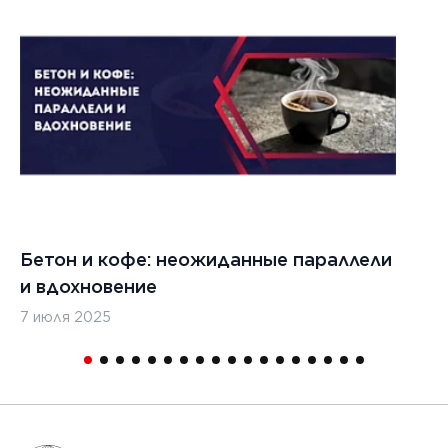
022 г.
льзовать
кладчики
ительства
изированных
, таких
дромы и
тные
Бетон и кофе: неожиданные параллели
С
и
и вдохновение
с
7 июля 2025
16
1