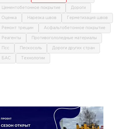
цементобетонное покрытие
дороги
оценка
нарезка швов
герметизация швов
ремонт трещин
асфальтобетонное покрытие
реагенты
противогололедные материалы
псс
пескосоль
дороги других стран
БАС
технологии