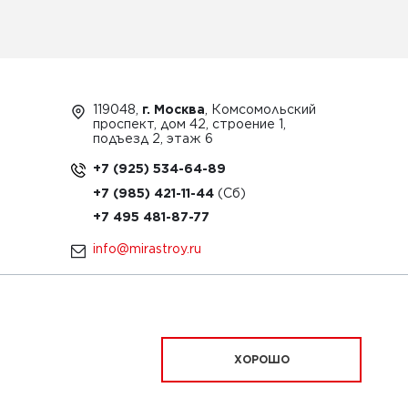
119048,
г. Москва
, Комсомольский
проспект, дом 42, строение 1,
подъезд 2, этаж 6
+7 (925) 534-64-89
+7 (985) 421-11-44
+7 495 481-87-77
info@mirastroy.ru
ЗАКАЗАТЬ ТЕХНИКУ
ХОРОШО
ационный характер и ни при каких условиях
офертой, определяемой положениями Статьи 437