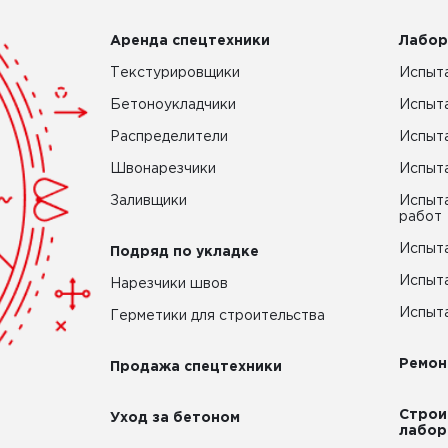
Аренда спецтехники
Лабор
Текстурировщики
Испыта
Бетоноукладчики
Испыт
Распределители
Испыта
Швонарезчики
Испыта
Заливщики
Испыта
работ
Испыта
Подряд по укладке
Испыта
Нарезчики швов
Испыта
Герметики для строительства
Ремон
Продажа спецтехники
Строи
Уход за бетоном
лабор