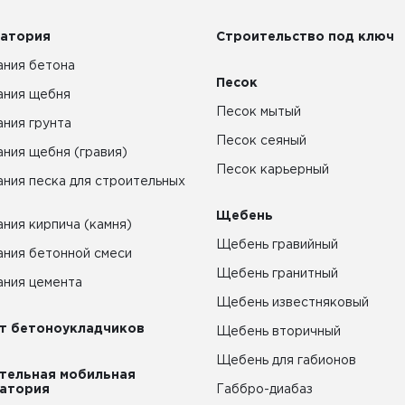
атория
Строительство под ключ
ния бетона
Песок
ания щебня
Песок мытый
ния грунта
Песок сеяный
ния щебня (гравия)
Песок карьерный
ния песка для строительных
Щебень
ния кирпича (камня)
Щебень гравийный
ния бетонной смеси
Щебень гранитный
ния цемента
Щебень известняковый
т бетоноукладчиков
Щебень вторичный
Щебень для габионов
тельная мобильная
атория
Габбро-диабаз