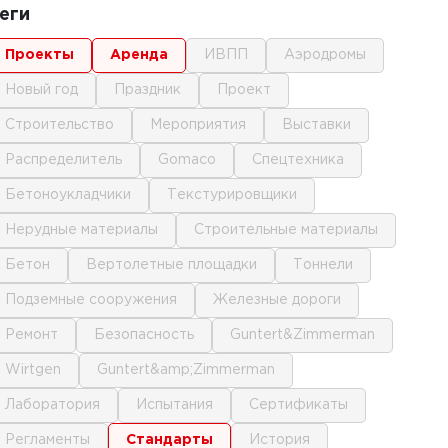
еги
проекты
аренда
ИВПП
аэродромы
новый год
праздник
проект
строительство
мероприятия
выставки
распределитель
gomaco
спецтехника
бетоноукладчики
текстурировщики
нерудные материалы
строительные материалы
бетон
вертолетные площадки
тоннели
подземные сооружения
железные дороги
ремонт
безопасность
Guntert&Zimmerman
Wirtgen
Guntert&amp;Zimmerman
лаборатория
испытания
сертификаты
регламенты
стандарты
история