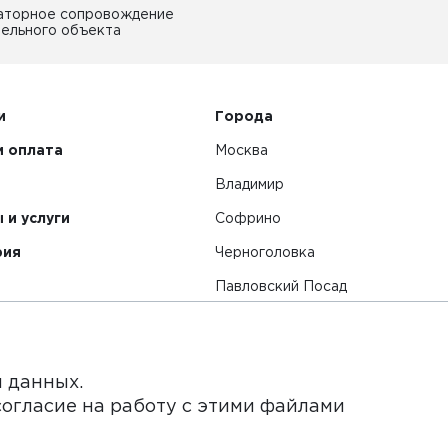
аторное сопровождение
ельного объекта
и
Города
и оплата
Москва
Владимир
 и услуги
Софрино
рия
Черноголовка
Павловский Посад
Смотреть все города
я данных.
согласие на работу с этими файлами
нет-сайт и его содержимое носит исключительно информ
ьи и цены, размещенные на сайте, не является публичной 