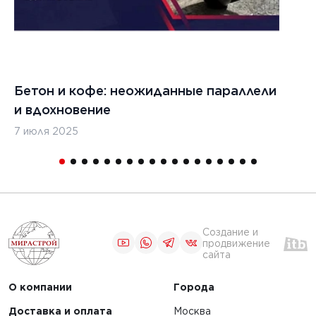
Бетон и кофе: неожиданные параллели
С
и вдохновение
с
7 июля 2025
16
Создание и
продвижение
сайта
О компании
Города
Доставка и оплата
Москва