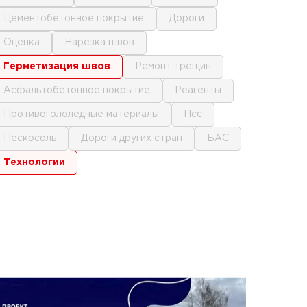
цементобетонное покрытие
дороги
оценка
нарезка швов
герметизация швов
ремонт трещин
асфальтобетонное покрытие
реагенты
противогололедные материалы
псс
пескосоль
дороги других стран
БАС
технологии