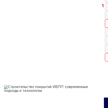
1
2025 г.
тельство площадок для
лотных авиационных систем:
логии, требования и перспективы
Ь