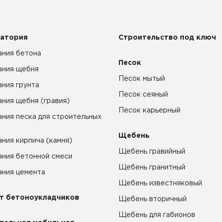
атория
Строительство под ключ
ния бетона
Песок
ания щебня
Песок мытый
ния грунта
Песок сеяный
ния щебня (гравия)
Песок карьерный
ния песка для строительных
Щебень
ния кирпича (камня)
Щебень гравийный
ния бетонной смеси
Щебень гранитный
ния цемента
Щебень известняковый
т бетоноукладчиков
Щебень вторичный
Щебень для габионов