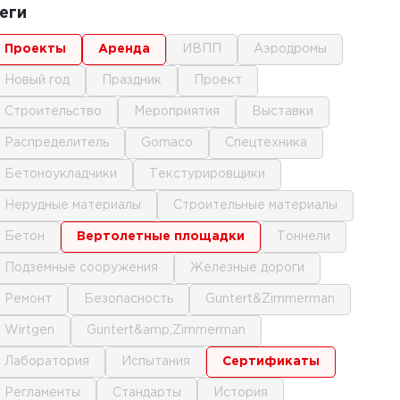
еги
проекты
аренда
ИВПП
аэродромы
новый год
праздник
проект
строительство
мероприятия
выставки
распределитель
gomaco
спецтехника
бетоноукладчики
текстурировщики
нерудные материалы
строительные материалы
бетон
вертолетные площадки
тоннели
подземные сооружения
железные дороги
ремонт
безопасность
Guntert&Zimmerman
Wirtgen
Guntert&amp;Zimmerman
лаборатория
испытания
сертификаты
регламенты
стандарты
история