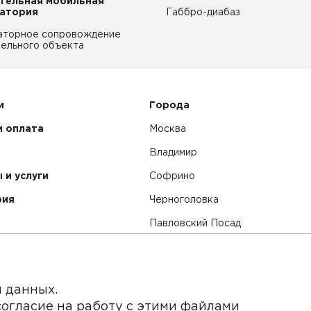
тельная мобильная
атория
Габбро-диабаз
аторное сопровождение
ельного объекта
и
Города
и оплата
Москва
Владимир
 и услуги
Софрино
рия
Черноголовка
Павловский Посад
Смотреть все города
я данных.
согласие на работу с этими файлами