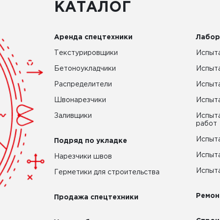
КАТАЛОГ
Аренда спецтехники
Лабор
Текстурировщики
Испыта
Бетоноукладчики
Испыт
Распределители
Испыта
Швонарезчики
Испыта
Заливщики
Испыта
работ
Испыта
Подряд по укладке
Испыта
Нарезчики швов
Испыта
Герметики для строительства
Ремон
Продажа спецтехники