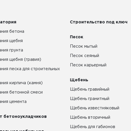
атория
Строительство под ключ
ния бетона
Песок
ания щебня
Песок мытый
ния грунта
Песок сеяный
ния щебня (гравия)
Песок карьерный
ния песка для строительных
Щебень
ния кирпича (камня)
Щебень гравийный
ния бетонной смеси
Щебень гранитный
ния цемента
Щебень известняковый
т бетоноукладчиков
Щебень вторичный
Щебень для габионов