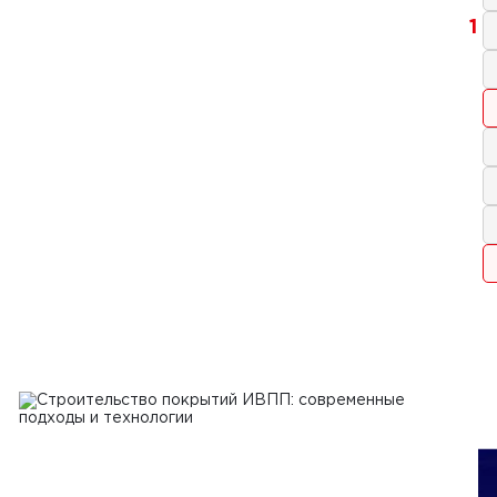
1
2025 г.
тельство площадок для
лотных авиационных систем:
логии, требования и перспективы
Ь