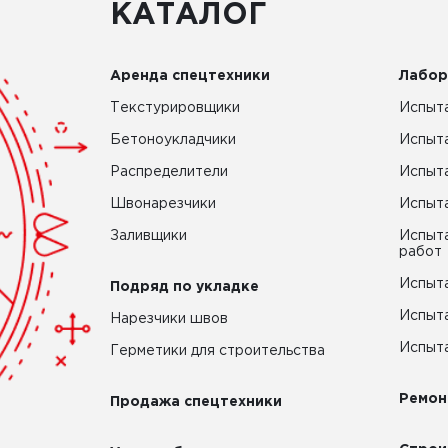
КАТАЛОГ
Аренда спецтехники
Лабор
Текстурировщики
Испыта
Бетоноукладчики
Испыт
Распределители
Испыта
Швонарезчики
Испыта
Заливщики
Испыта
работ
Испыта
Подряд по укладке
Испыта
Нарезчики швов
Испыта
Герметики для строительства
Ремон
Продажа спецтехники