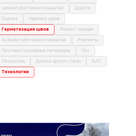
цементобетонное покрытие
дороги
оценка
нарезка швов
герметизация швов
ремонт трещин
асфальтобетонное покрытие
реагенты
противогололедные материалы
псс
пескосоль
дороги других стран
БАС
технологии