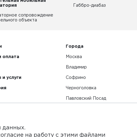
тельная мобильная
атория
Габбро-диабаз
аторное сопровождение
ельного объекта
и
Города
и оплата
Москва
Владимир
 и услуги
Софрино
рия
Черноголовка
Павловский Посад
Смотреть все города
я данных.
согласие на работу с этими файлами