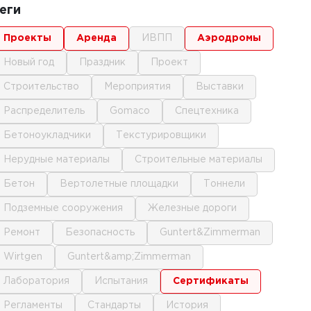
еги
проекты
аренда
ИВПП
аэродромы
новый год
праздник
проект
строительство
мероприятия
выставки
распределитель
gomaco
спецтехника
бетоноукладчики
текстурировщики
нерудные материалы
строительные материалы
бетон
вертолетные площадки
тоннели
подземные сооружения
железные дороги
ремонт
безопасность
Guntert&Zimmerman
Wirtgen
Guntert&amp;Zimmerman
лаборатория
испытания
сертификаты
регламенты
стандарты
история