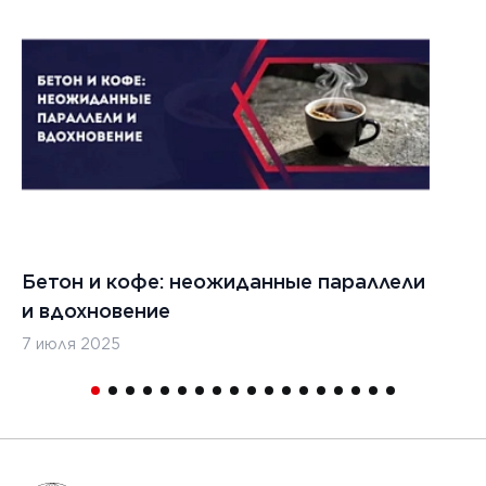
Бетон и кофе: неожиданные параллели
С
и вдохновение
с
7 июля 2025
16