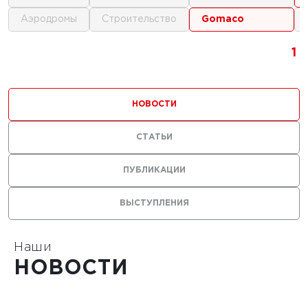
аэродромы
строительство
gomaco
г.
1
1
1
ика для
и
НОВОСТИ
ьства
мов
СТАТЬИ
ПУБЛИКАЦИИ
ВЫСТУПЛЕНИЯ
1
Наши
НОВОСТИ