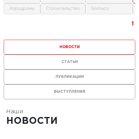
аэродромы
строительство
gomaco
г.
1
1
1
ика для
и
НОВОСТИ
ьства
мов
СТАТЬИ
ПУБЛИКАЦИИ
ВЫСТУПЛЕНИЯ
1
Наши
НОВОСТИ