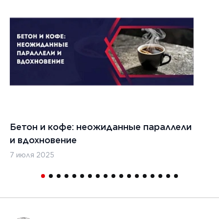
Бетон и кофе: неожиданные параллели
С
и вдохновение
с
7 июля 2025
16