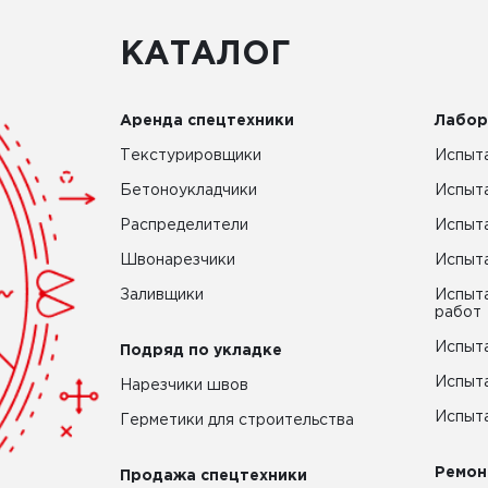
КАТАЛОГ
Аренда спецтехники
Лабор
Текстурировщики
Испыта
Бетоноукладчики
Испыт
Распределители
Испыта
Швонарезчики
Испыта
Заливщики
Испыта
работ
Испыта
Подряд по укладке
Испыта
Нарезчики швов
Испыта
Герметики для строительства
Ремон
Продажа спецтехники