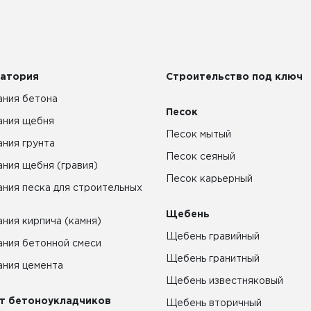
атория
Строительство под ключ
ния бетона
Песок
ания щебня
Песок мытый
ния грунта
Песок сеяный
ния щебня (гравия)
Песок карьерный
ния песка для строительных
Щебень
ния кирпича (камня)
Щебень гравийный
ния бетонной смеси
Щебень гранитный
ния цемента
Щебень известняковый
т бетоноукладчиков
Щебень вторичный