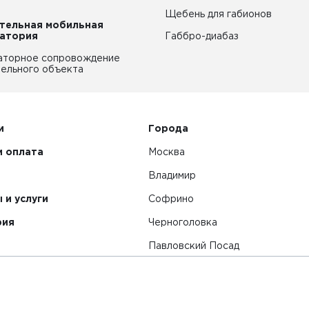
Щебень для габионов
тельная мобильная
атория
Габбро-диабаз
аторное сопровождение
ельного объекта
и
Города
и оплата
Москва
Владимир
 и услуги
Софрино
рия
Черноголовка
Павловский Посад
Смотреть все города