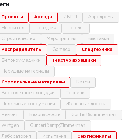
еги
проекты
аренда
ИВПП
аэродромы
новый год
праздник
проект
строительство
мероприятия
выставки
распределитель
gomaco
спецтехника
бетоноукладчики
текстурировщики
нерудные материалы
строительные материалы
бетон
вертолетные площадки
тоннели
подземные сооружения
железные дороги
ремонт
безопасность
Guntert&Zimmerman
Wirtgen
Guntert&amp;Zimmerman
лаборатория
испытания
сертификаты