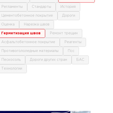
регламенты
стандарты
история
цементобетонное покрытие
дороги
оценка
нарезка швов
герметизация швов
ремонт трещин
асфальтобетонное покрытие
реагенты
противогололедные материалы
псс
пескосоль
дороги других стран
БАС
технологии