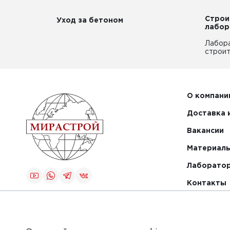
Строи
Уход за бетоном
лабор
Лабор
строит
О компани
Доставка 
Вакансии
Материалы
Лаборато
Контакты
Создание и
продвижение
сайта