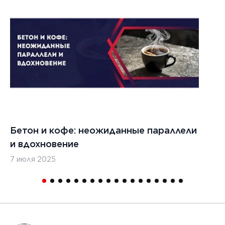
Бетон и кофе: неожиданные параллели
С
и вдохновение
с
7 июля 2025
16