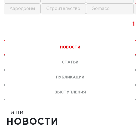
аэродромы
строительство
gomaco
г.
1
1
1
ика для
и
НОВОСТИ
ьства
мов
СТАТЬИ
ПУБЛИКАЦИИ
ВЫСТУПЛЕНИЯ
1
Наши
НОВОСТИ