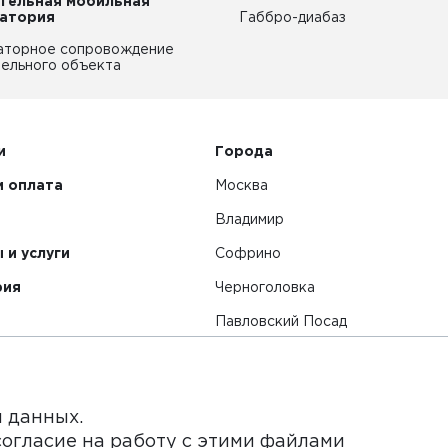
тельная мобильная
атория
Габбро-диабаз
аторное сопровождение
ельного объекта
и
Города
и оплата
Москва
Владимир
 и услуги
Софрино
рия
Черноголовка
Павловский Посад
Смотреть все города
я данных.
согласие на работу с этими файлами