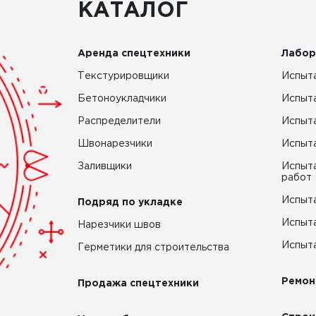
КАТАЛОГ
Аренда спецтехники
Лабор
Текстурировщики
Испыта
Бетоноукладчики
Испыт
Распределители
Испыта
Швонарезчики
Испыта
Заливщики
Испыта
работ
Испыта
Подряд по укладке
Испыта
Нарезчики швов
Испыта
Герметики для строительства
Ремон
Продажа спецтехники