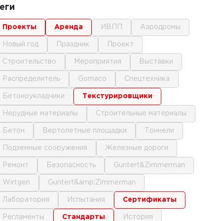
еги
проекты
аренда
ИВПП
аэродромы
новый год
праздник
проект
строительство
мероприятия
выставки
распределитель
gomaco
спецтехника
бетоноукладчики
текстурировщики
нерудные материалы
строительные материалы
бетон
вертолетные площадки
тоннели
подземные сооружения
железные дороги
ремонт
безопасность
Guntert&Zimmerman
Wirtgen
Guntert&amp;Zimmerman
лаборатория
испытания
сертификаты
регламенты
стандарты
история