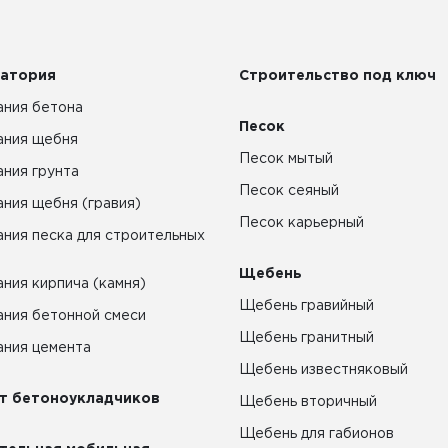
атория
Строительство под ключ
ния бетона
Песок
ания щебня
Песок мытый
ния грунта
Песок сеяный
ния щебня (гравия)
Песок карьерный
ния песка для строительных
Щебень
ния кирпича (камня)
Щебень гравийный
ния бетонной смеси
Щебень гранитный
ния цемента
Щебень известняковый
т бетоноукладчиков
Щебень вторичный
Щебень для габионов