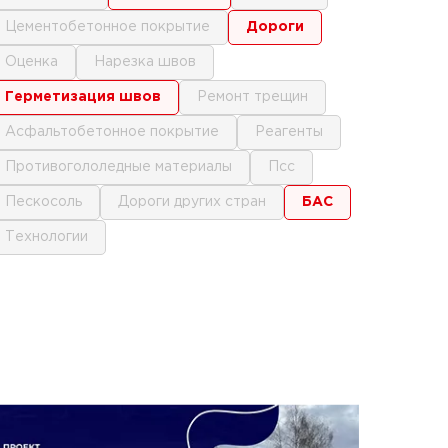
цементобетонное покрытие
дороги
оценка
нарезка швов
герметизация швов
ремонт трещин
асфальтобетонное покрытие
реагенты
противогололедные материалы
псс
пескосоль
дороги других стран
БАС
технологии