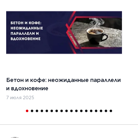
Бетон и кофе: неожиданные параллели
С
и вдохновение
с
7 июля 2025
16