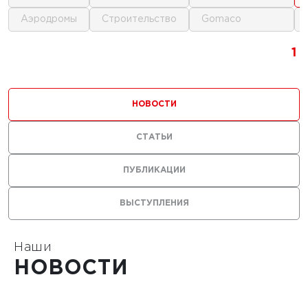
аэродромы
строительство
gomaco
г.
1
1
1
ика для
и
НОВОСТИ
ьства
мов
СТАТЬИ
ПУБЛИКАЦИИ
ВЫСТУПЛЕНИЯ
1
Наши
НОВОСТИ