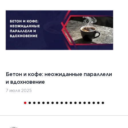
Бетон и кофе: неожиданные параллели
С
и вдохновение
с
7 июля 2025
16