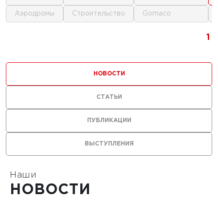
аэродромы
строительство
gomaco
г.
1
1
1
ика для
и
НОВОСТИ
ьства
мов
СТАТЬИ
ПУБЛИКАЦИИ
ВЫСТУПЛЕНИЯ
1
Наши
НОВОСТИ