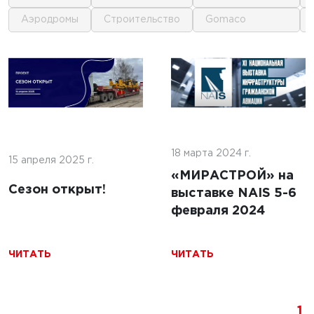
аэродромы
строительство
gomaco
1
1
 г.
16 июня 2025 г.
кофе:
нные
Строительство
и и
покрытий ИВПП:
ение
18 марта 2024 г.
современные
15 апреля 2025 г.
подходы и
«МИРАСТРОЙ» на
Сезон открыт!
технологии
выставке NAIS 5-6
февраля 2024
ЧИТАТЬ
ЧИТАТЬ
ЧИТАТЬ
1