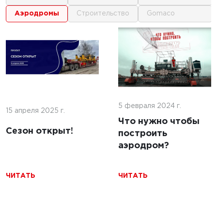
аэродромы
строительство
gomaco
1
1
 г.
16 июня 2025 г.
кофе:
нные
Строительство
и и
покрытий ИВПП:
ение
5 февраля 2024 г.
современные
15 апреля 2025 г.
подходы и
Что нужно чтобы
Сезон открыт!
технологии
построить
аэродром?
ЧИТАТЬ
ЧИТАТЬ
ЧИТАТЬ