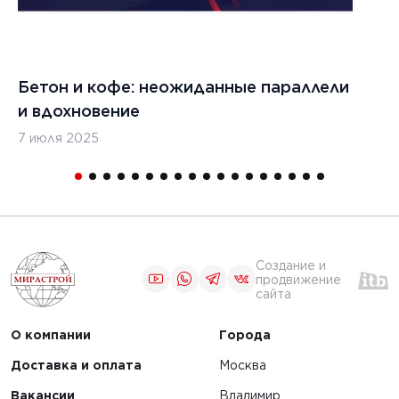
Бетон и кофе: неожиданные параллели
С
и вдохновение
с
7 июля 2025
16
Создание и
продвижение
сайта
О компании
Города
Доставка и оплата
Москва
Вакансии
Владимир