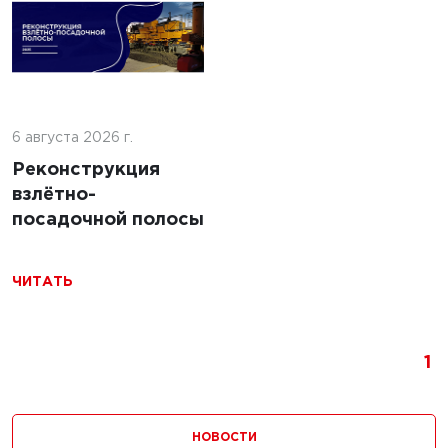
5 г.
льство
ильных
5 марта 2025 г.
 с
6 августа 2026 г.
Строительство
ями из
площадок для
Реконструкция
беспилотных
взлётно-
авиационных
посадочной полосы
систем:
Технологии,
ЧИТАТЬ
требования и
перспективы
1
ЧИТАТЬ
НОВОСТИ