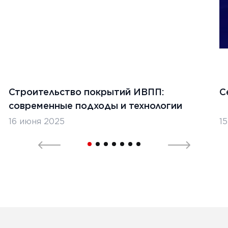
асности материалов
Ь
1
2
3
4
Строительство покрытий ИВПП:
С
современные подходы и технологии
16 июня 2025
1