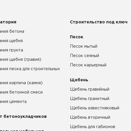
атория
Строительство под ключ
ния бетона
Песок
ания щебня
Песок мытый
ния грунта
Песок сеяный
ния щебня (гравия)
Песок карьерный
ния песка для строительных
Щебень
ния кирпича (камня)
Щебень гравийный
ния бетонной смеси
Щебень гранитный
ния цемента
Щебень известняковый
т бетоноукладчиков
Щебень вторичный
Щебень для габионов