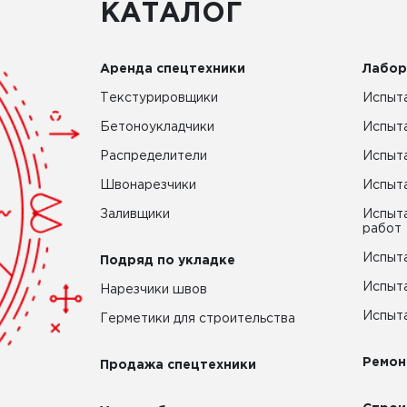
КАТАЛОГ
Аренда спецтехники
Лабор
Текстурировщики
Испыта
Бетоноукладчики
Испыт
Распределители
Испыта
Швонарезчики
Испыта
Заливщики
Испыта
работ
Испыта
Подряд по укладке
Испыта
Нарезчики швов
Испыта
Герметики для строительства
Ремон
Продажа спецтехники