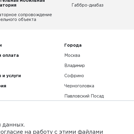
тельная мобильная
атория
Габбро-диабаз
аторное сопровождение
ельного объекта
и
Города
и оплата
Москва
Владимир
 и услуги
Софрино
рия
Черноголовка
Павловский Посад
Смотреть все города
я данных.
согласие на работу с этими файлами