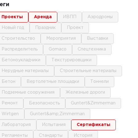
еги
проекты
аренда
ИВПП
аэродромы
новый год
праздник
проект
строительство
мероприятия
выставки
распределитель
gomaco
спецтехника
бетоноукладчики
текстурировщики
нерудные материалы
строительные материалы
бетон
вертолетные площадки
тоннели
подземные сооружения
железные дороги
ремонт
безопасность
Guntert&Zimmerman
Wirtgen
Guntert&amp;Zimmerman
лаборатория
испытания
сертификаты
регламенты
стандарты
история