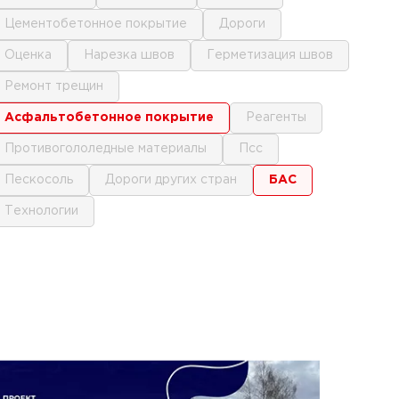
цементобетонное покрытие
дороги
оценка
нарезка швов
герметизация швов
ремонт трещин
асфальтобетонное покрытие
реагенты
противогололедные материалы
псс
пескосоль
дороги других стран
БАС
технологии