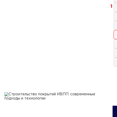
1
2025 г.
тельство площадок для
лотных авиационных систем:
логии, требования и перспективы
Ь
2024 г.
фикация и стандарты качества
тельных материалов: анализ
сса сертификации и роли
артов в обеспечении качества и