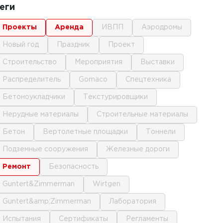
еги
проекты
аренда
ИВПП
аэродромы
новый год
праздник
проект
строительство
мероприятия
выставки
распределитель
gomaco
спецтехника
бетоноукладчики
текстурировщики
нерудные материалы
строительные материалы
бетон
вертолетные площадки
тоннели
подземные сооружения
железные дороги
ремонт
безопасность
Guntert&Zimmerman
Wirtgen
Guntert&amp;Zimmerman
лаборатория
испытания
сертификаты
регламенты