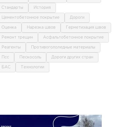
стандарты
история
цементобетонное покрытие
дороги
оценка
нарезка швов
герметизация швов
ремонт трещин
асфальтобетонное покрытие
реагенты
противогололедные материалы
псс
пескосоль
дороги других стран
БАС
технологии