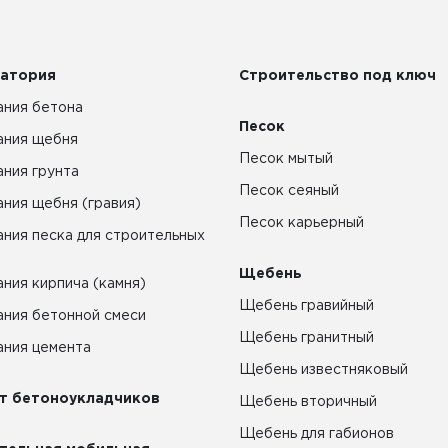
атория
Строительство под ключ
ния бетона
Песок
ания щебня
Песок мытый
ния грунта
Песок сеяный
ния щебня (гравия)
Песок карьерный
ния песка для строительных
Щебень
ния кирпича (камня)
Щебень гравийный
ния бетонной смеси
Щебень гранитный
ния цемента
Щебень известняковый
т бетоноукладчиков
Щебень вторичный
Щебень для габионов