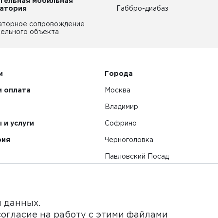
тельная мобильная
атория
Габбро-диабаз
аторное сопровождение
ельного объекта
и
Города
и оплата
Москва
Владимир
 и услуги
Софрино
рия
Черноголовка
Павловский Посад
Смотреть все города
я данных.
согласие на работу с этими файлами