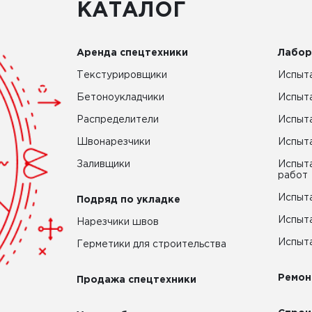
КАТАЛОГ
Аренда спецтехники
Лабор
Текстурировщики
Испыта
Бетоноукладчики
Испыт
Распределители
Испыта
Швонарезчики
Испыта
Заливщики
Испыта
работ
Испыта
Подряд по укладке
Испыта
Нарезчики швов
Испыта
Герметики для строительства
Ремон
Продажа спецтехники