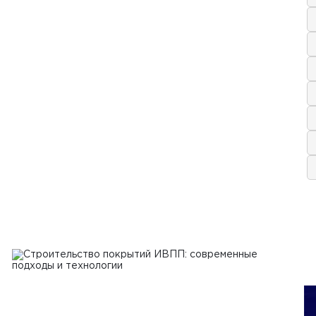
2024 г.
ипы работы и обслуживание
оукладчиков
Ь
24 г.
асность работы со спецтехникой
Ь