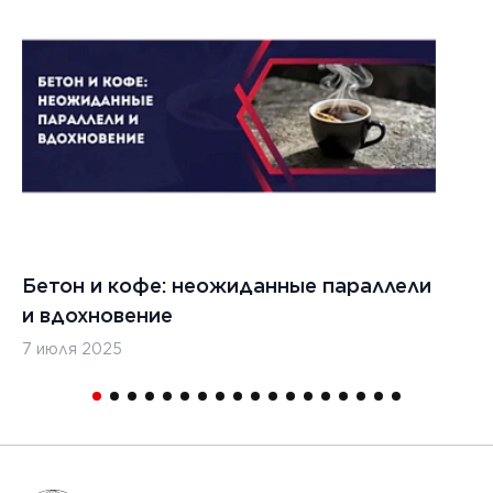
ЧИТАТЬ
г.
ика для
и
ьства
мов
Бетон и кофе: неожиданные параллели
С
и вдохновение
с
7 июля 2025
16
1
2