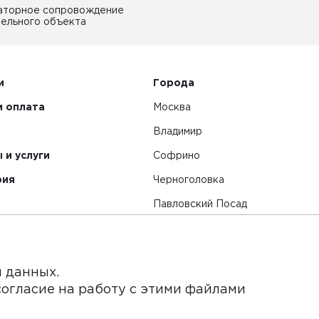
аторное сопровождение
ельного объекта
и
Города
и оплата
Москва
Владимир
 и услуги
Софрино
рия
Черноголовка
Павловский Посад
Смотреть все города
я данных.
согласие на работу с этими файлами
нет-сайт и его содержимое носит исключительно информ
ьи и цены, размещенные на сайте, не является публичной 