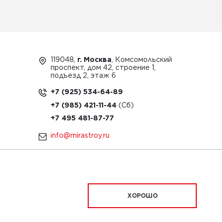
119048,
г. Москва
, Комсомольский
проспект, дом 42, строение 1,
подъезд 2, этаж 6
+7 (925) 534-64-89
+7 (985) 421-11-44
+7 495 481-87-77
info@mirastroy.ru
ЗАКАЗАТЬ ТЕХНИКУ
ХОРОШО
ационный характер и ни при каких условиях
офертой, определяемой положениями Статьи 437