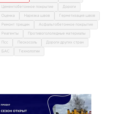
цементобетонное покрытие
дороги
оценка
нарезка швов
герметизация швов
ремонт трещин
асфальтобетонное покрытие
реагенты
противогололедные материалы
псс
пескосоль
дороги других стран
БАС
технологии