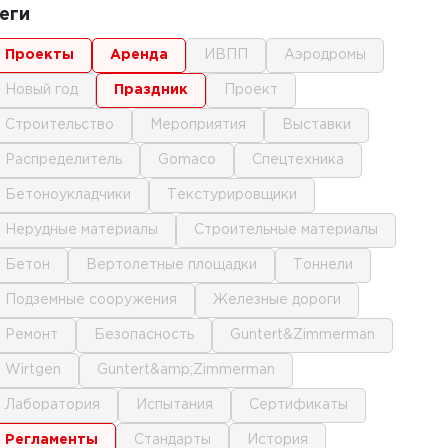
еги
проекты
аренда
ИВПП
аэродромы
новый год
праздник
проект
строительство
мероприятия
выставки
распределитель
gomaco
спецтехника
бетоноукладчики
текстурировщики
нерудные материалы
строительные материалы
бетон
вертолетные площадки
тоннели
подземные сооружения
железные дороги
ремонт
безопасность
Guntert&Zimmerman
Wirtgen
Guntert&amp;Zimmerman
лаборатория
испытания
сертификаты
регламенты
стандарты
история