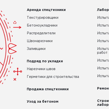
Аренда спецтехники
Лабор
Текстурировщики
Испыта
Бетоноукладчики
Испыт
Распределители
Испыта
Швонарезчики
Испыта
Заливщики
Испыта
работ
Испыта
Подряд по укладке
Испыта
Нарезчики швов
Испыта
Герметики для строительства
Ремон
Продажа спецтехники
Строи
Уход за бетоном
лабор