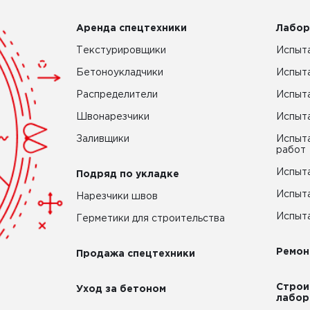
Аренда спецтехники
Лабор
Текстурировщики
Испыта
Бетоноукладчики
Испыт
Распределители
Испыта
Швонарезчики
Испыта
Заливщики
Испыта
работ
Испыта
Подряд по укладке
Испыта
Нарезчики швов
Испыта
Герметики для строительства
Ремон
Продажа спецтехники
Строи
Уход за бетоном
лабор