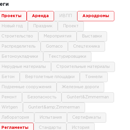
еги
проекты
аренда
ИВПП
аэродромы
новый год
праздник
проект
строительство
мероприятия
выставки
распределитель
gomaco
спецтехника
бетоноукладчики
текстурировщики
нерудные материалы
строительные материалы
бетон
вертолетные площадки
тоннели
подземные сооружения
железные дороги
ремонт
безопасность
Guntert&Zimmerman
Wirtgen
Guntert&amp;Zimmerman
лаборатория
испытания
сертификаты
регламенты
стандарты
история