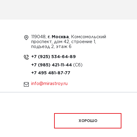
119048,
г. Москва
, Комсомольский
проспект, дом 42, строение 1,
подъезд 2, этаж 6
+7 (925) 534-64-89
+7 (985) 421-11-44
+7 495 481-87-77
info@mirastroy.ru
ЗАКАЗАТЬ ТЕХНИКУ
ХОРОШО
ационный характер и ни при каких условиях
офертой, определяемой положениями Статьи 437