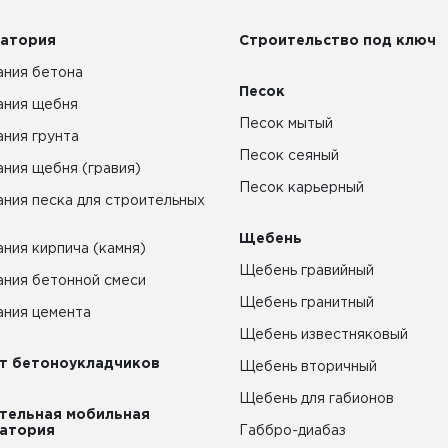
атория
Строительство под ключ
ния бетона
Песок
ания щебня
Песок мытый
ния грунта
Песок сеяный
ния щебня (гравия)
Песок карьерный
ния песка для строительных
Щебень
ния кирпича (камня)
Щебень гравийный
ния бетонной смеси
Щебень гранитный
ния цемента
Щебень известняковый
т бетоноукладчиков
Щебень вторичный
Щебень для габионов
тельная мобильная
атория
Габбро-диабаз