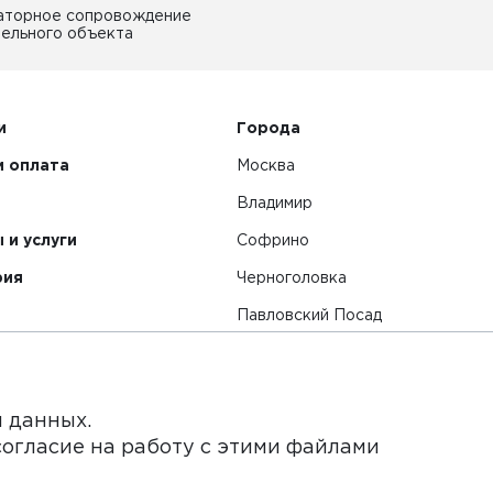
аторное сопровождение
ельного объекта
и
Города
и оплата
Москва
Владимир
 и услуги
Софрино
рия
Черноголовка
Павловский Посад
Смотреть все города
я данных.
согласие на работу с этими файлами
нет-сайт и его содержимое носит исключительно информ
ьи и цены, размещенные на сайте, не является публичной 