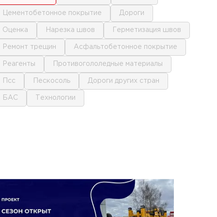
цементобетонное покрытие
дороги
оценка
нарезка швов
герметизация швов
ремонт трещин
асфальтобетонное покрытие
реагенты
противогололедные материалы
псс
пескосоль
дороги других стран
БАС
технологии