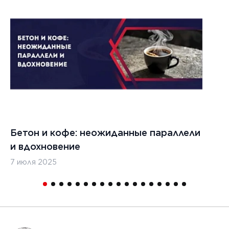
Бетон и кофе: неожиданные параллели
С
и вдохновение
с
7 июля 2025
16