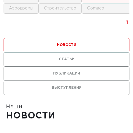
аэродромы
строительство
gomaco
г.
1
1
1
ика для
и
НОВОСТИ
ьства
мов
СТАТЬИ
ПУБЛИКАЦИИ
ВЫСТУПЛЕНИЯ
1
Наши
НОВОСТИ