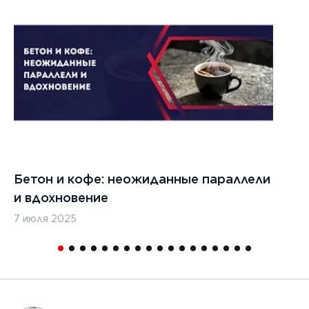
Бетон и кофе: неожиданные параллели
С
и вдохновение
с
7 июля 2025
16