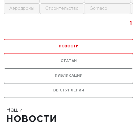
аэродромы
строительство
gomaco
г.
1
1
1
ика для
и
НОВОСТИ
ьства
мов
СТАТЬИ
ПУБЛИКАЦИИ
ВЫСТУПЛЕНИЯ
1
Наши
НОВОСТИ