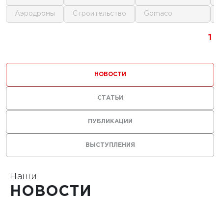
аэродромы
строительство
gomaco
г.
1
1
1
ика для
и
НОВОСТИ
ьства
мов
СТАТЬИ
ПУБЛИКАЦИИ
ВЫСТУПЛЕНИЯ
1
Наши
НОВОСТИ