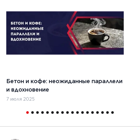
Бетон и кофе: неожиданные параллели
С
и вдохновение
с
7 июля 2025
16