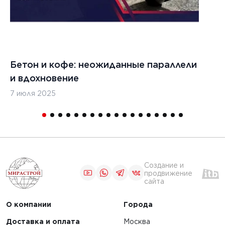
Бетон и кофе: неожиданные параллели
С
и вдохновение
с
7 июля 2025
16
Создание и
продвижение
сайта
О компании
Города
Доставка и оплата
Москва