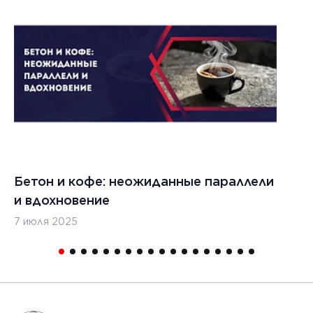
022 г.
льзовать
кладчики
ительства
изированных
, таких
дромы и
тные
Бетон и кофе: неожиданные параллели
С
и
и вдохновение
с
7 июля 2025
16
1