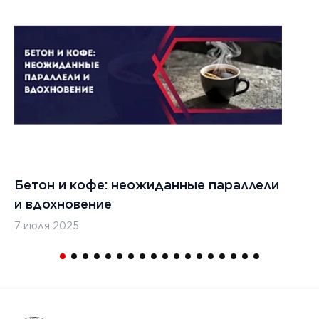
022 г.
льзовать
кладчики
ительства
изированных
, таких
дромы и
тные
Бетон и кофе: неожиданные параллели
С
и
и вдохновение
с
7 июля 2025
16
1