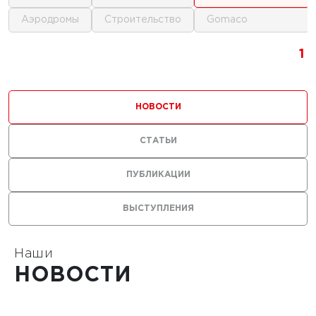
аэродромы
строительство
gomaco
1
1
1
НОВОСТИ
СТАТЬИ
0 г.
ПУБЛИКАЦИИ
льные
ВЫСТУПЛЕНИЯ
лы нужны
ания
тойких
Наши
НОВОСТИ