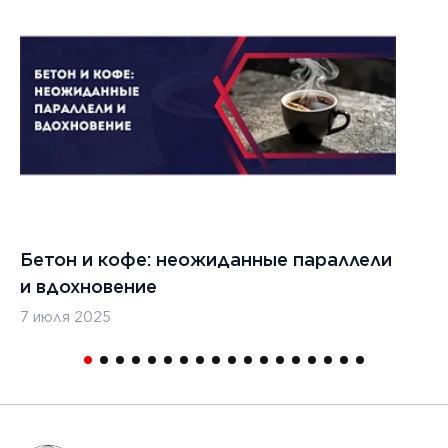
1
Бетон и кофе: неожиданные параллели
С
и вдохновение
с
7 июля 2025
16