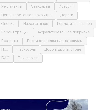
регламенты
стандарты
история
цементобетонное покрытие
дороги
оценка
нарезка швов
герметизация швов
ремонт трещин
асфальтобетонное покрытие
реагенты
противогололедные материалы
псс
пескосоль
дороги других стран
БАС
технологии