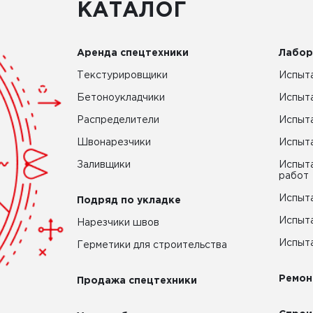
КАТАЛОГ
Аренда спецтехники
Лабор
Текстурировщики
Испыта
Бетоноукладчики
Испыт
Распределители
Испыта
Швонарезчики
Испыта
Заливщики
Испыта
работ
Испыта
Подряд по укладке
Испыта
Нарезчики швов
Испыта
Герметики для строительства
Ремон
Продажа спецтехники