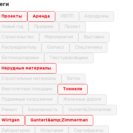
еги
проекты
аренда
ИВПП
аэродромы
новый год
праздник
проект
строительство
мероприятия
выставки
распределитель
gomaco
спецтехника
бетоноукладчики
текстурировщики
нерудные материалы
строительные материалы
бетон
вертолетные площадки
тоннели
подземные сооружения
железные дороги
ремонт
безопасность
Guntert&Zimmerman
Wirtgen
Guntert&amp;Zimmerman
лаборатория
испытания
сертификаты