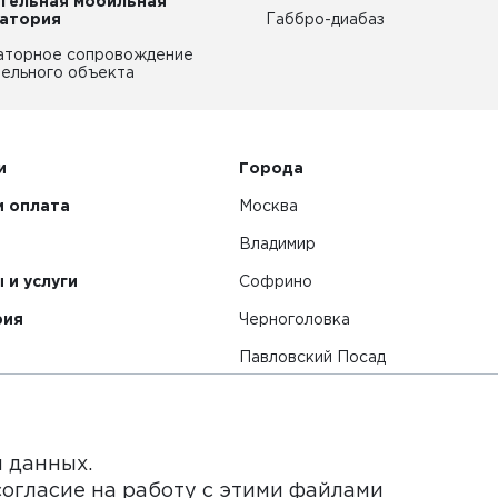
тельная мобильная
атория
Габбро-диабаз
аторное сопровождение
ельного объекта
и
Города
и оплата
Москва
Владимир
 и услуги
Софрино
рия
Черноголовка
Павловский Посад
Смотреть все города
я данных.
согласие на работу с этими файлами