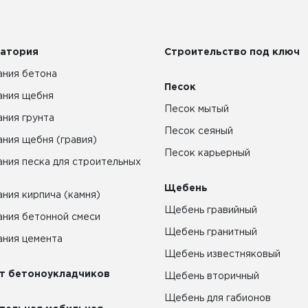
атория
Строительство под ключ
ния бетона
Песок
ания щебня
Песок мытый
ния грунта
Песок сеяный
ния щебня (гравия)
Песок карьерный
ния песка для строительных
Щебень
ния кирпича (камня)
Щебень гравийный
ния бетонной смеси
Щебень гранитный
ния цемента
Щебень известняковый
т бетоноукладчиков
Щебень вторичный
Щебень для габионов