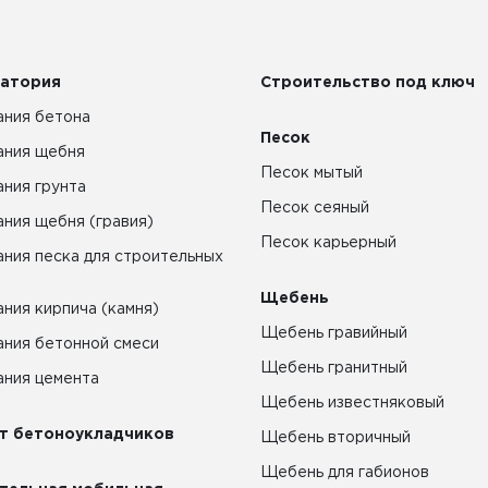
атория
Строительство под ключ
ния бетона
Песок
ания щебня
Песок мытый
ния грунта
Песок сеяный
ния щебня (гравия)
Песок карьерный
ния песка для строительных
Щебень
ния кирпича (камня)
Щебень гравийный
ния бетонной смеси
Щебень гранитный
ния цемента
Щебень известняковый
т бетоноукладчиков
Щебень вторичный
Щебень для габионов