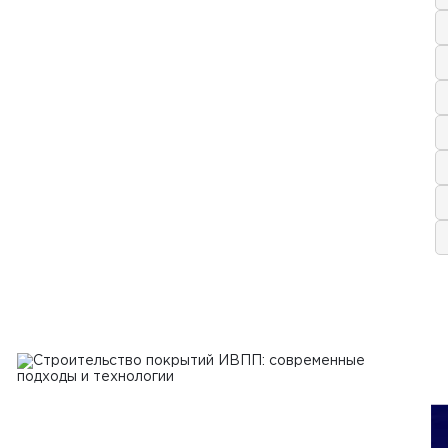
аля 2024 г.
ные виды нерудных строительных
иалов и их применение
Ь