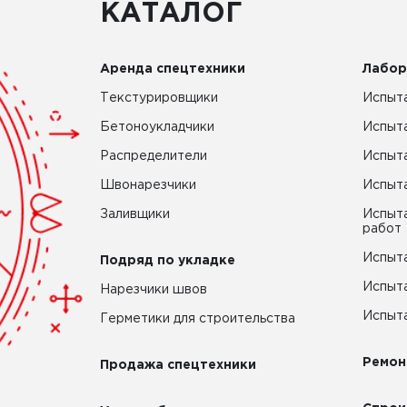
КАТАЛОГ
Аренда спецтехники
Лабор
Текстурировщики
Испыта
Бетоноукладчики
Испыт
Распределители
Испыта
Швонарезчики
Испыта
Заливщики
Испыта
работ
Испыта
Подряд по укладке
Испыта
Нарезчики швов
Испыта
Герметики для строительства
Ремон
Продажа спецтехники