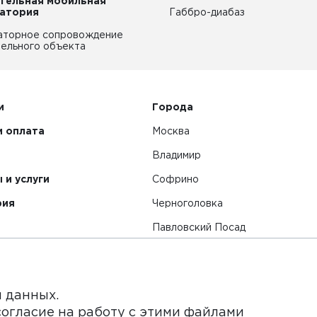
тельная мобильная
атория
Габбро-диабаз
аторное сопровождение
ельного объекта
и
Города
и оплата
Москва
Владимир
 и услуги
Софрино
рия
Черноголовка
Павловский Посад
Смотреть все города
я данных.
согласие на работу с этими файлами