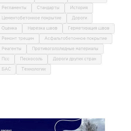
регламенты
стандарты
история
цементобетонное покрытие
дороги
оценка
нарезка швов
герметизация швов
ремонт трещин
асфальтобетонное покрытие
реагенты
противогололедные материалы
псс
пескосоль
дороги других стран
БАС
технологии