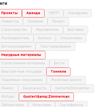
еги
проекты
аренда
ИВПП
аэродромы
новый год
праздник
проект
строительство
мероприятия
выставки
распределитель
gomaco
спецтехника
бетоноукладчики
текстурировщики
нерудные материалы
строительные материалы
бетон
вертолетные площадки
тоннели
подземные сооружения
железные дороги
ремонт
безопасность
Guntert&Zimmerman
Wirtgen
Guntert&amp;Zimmerman
лаборатория
испытания
сертификаты