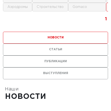
аэродромы
строительство
gomaco
1
1
1
НОВОСТИ
СТАТЬИ
0 г.
ПУБЛИКАЦИИ
льные
ВЫСТУПЛЕНИЯ
лы нужны
ания
тойких
Наши
НОВОСТИ