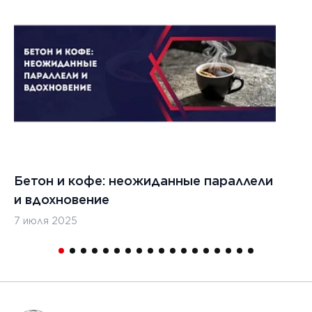
1
Бетон и кофе: неожиданные параллели
С
и вдохновение
с
7 июля 2025
16