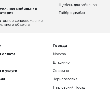
Щебень для габионов
тельная мобильная
атория
Габбро-диабаз
аторное сопровождение
ельного объекта
и
Города
и оплата
Москва
Владимир
 и услуги
Софрино
рия
Черноголовка
Павловский Посад
Смотреть все города