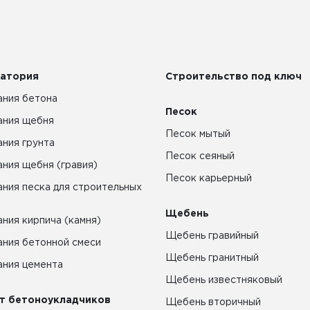
атория
Строительство под ключ
ния бетона
Песок
ания щебня
Песок мытый
ния грунта
Песок сеяный
ния щебня (гравия)
Песок карьерный
ния песка для строительных
Щебень
ния кирпича (камня)
Щебень гравийный
ния бетонной смеси
Щебень гранитный
ния цемента
Щебень известняковый
т бетоноукладчиков
Щебень вторичный