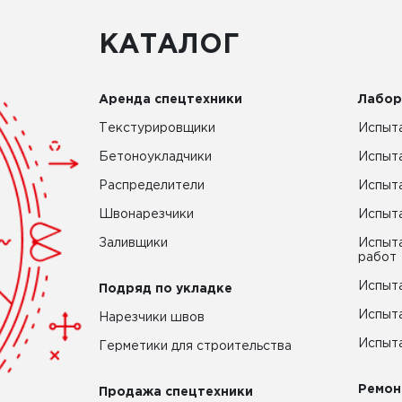
КАТАЛОГ
Аренда спецтехники
Лабор
Текстурировщики
Испыта
Бетоноукладчики
Испыт
Распределители
Испыта
Швонарезчики
Испыта
Заливщики
Испыта
работ
Испыта
Подряд по укладке
Испыта
Нарезчики швов
Испыта
Герметики для строительства
Ремон
Продажа спецтехники