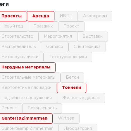
еги
проекты
аренда
ИВПП
аэродромы
новый год
праздник
проект
строительство
мероприятия
выставки
распределитель
gomaco
спецтехника
бетоноукладчики
текстурировщики
нерудные материалы
строительные материалы
бетон
вертолетные площадки
тоннели
подземные сооружения
железные дороги
ремонт
безопасность
Guntert&Zimmerman
Wirtgen
Guntert&amp;Zimmerman
лаборатория