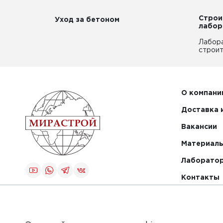
Строи
Уход за бетоном
лабор
Лабор
строит
О компани
Доставка 
Вакансии
Материалы
Лаборато
Контакты
Создание и
продвижение
сайта