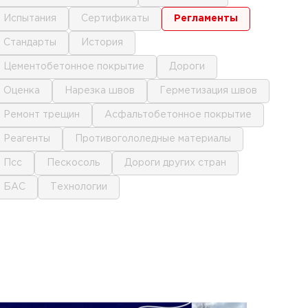
испытания
сертификаты
регламенты
стандарты
история
цементобетонное покрытие
дороги
оценка
нарезка швов
герметизация швов
ремонт трещин
асфальтобетонное покрытие
реагенты
противогололедные материалы
псс
пескосоль
дороги других стран
БАС
технологии