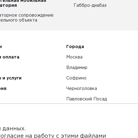
тельная мобильная
атория
Габбро-диабаз
аторное сопровождение
ельного объекта
и
Города
и оплата
Москва
Владимир
 и услуги
Софрино
рия
Черноголовка
Павловский Посад
Смотреть все города
я данных.
согласие на работу с этими файлами