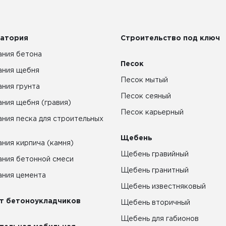
атория
Строительство под ключ
ния бетона
Песок
ания щебня
Песок мытый
ния грунта
Песок сеяный
ния щебня (гравия)
Песок карьерный
ния песка для строительных
Щебень
ния кирпича (камня)
Щебень гравийный
ния бетонной смеси
Щебень гранитный
ния цемента
Щебень известняковый
т бетоноукладчиков
Щебень вторичный
Щебень для габионов