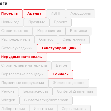
еги
проекты
аренда
ИВПП
аэродромы
новый год
праздник
проект
строительство
мероприятия
выставки
распределитель
gomaco
спецтехника
бетоноукладчики
текстурировщики
нерудные материалы
строительные материалы
бетон
вертолетные площадки
тоннели
подземные сооружения
железные дороги
ремонт
безопасность
Guntert&Zimmerman
Wirtgen
Guntert&amp;Zimmerman
лаборатория
испытания
сертификаты