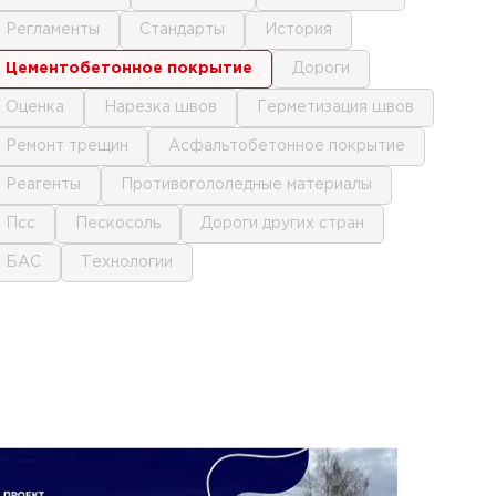
регламенты
стандарты
история
цементобетонное покрытие
дороги
оценка
нарезка швов
герметизация швов
ремонт трещин
асфальтобетонное покрытие
реагенты
противогололедные материалы
псс
пескосоль
дороги других стран
БАС
технологии