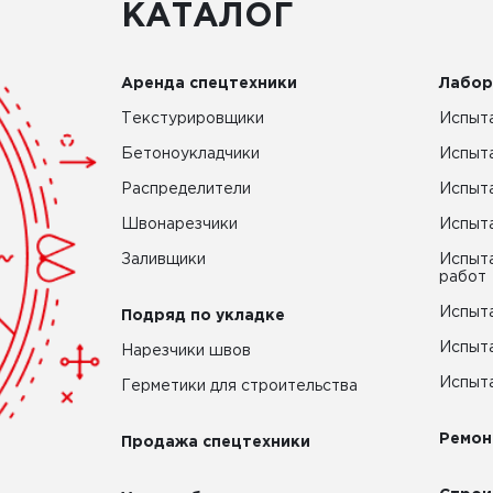
КАТАЛОГ
Аренда спецтехники
Лабор
Текстурировщики
Испыта
Бетоноукладчики
Испыт
Распределители
Испыта
Швонарезчики
Испыта
Заливщики
Испыта
работ
Испыта
Подряд по укладке
Испыта
Нарезчики швов
Испыта
Герметики для строительства
Ремон
Продажа спецтехники